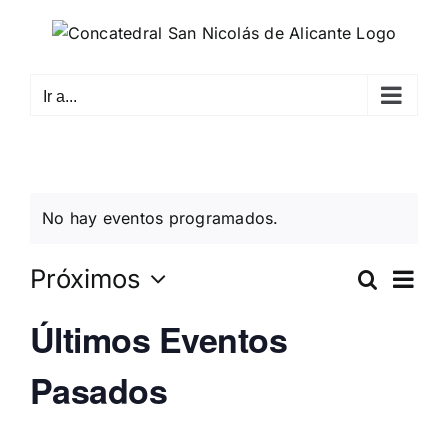
Saltar
al
contenido
Ir a...
No hay eventos programados.
Na
Próximos
Buscar
Naveg
Lista
de
Selecciona
Últimos Eventos
de
la
vis
fecha.
búsq
de
Pasados
Eve
y