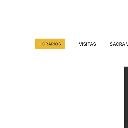
Saltar
al
contenido
VISITAS
SACRA
HORARIOS