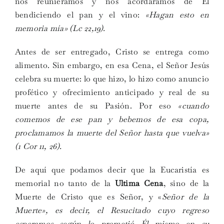
nos reuniéramos y nos acordáramos de Él
bendiciendo el pan y el vino:
«Hagan esto en
memoria mía» (Lc 22,19).
Antes de ser entregado, Cristo se entrega como
alimento. Sin embargo, en esa Cena, el Señor Jesús
celebra su muerte: lo que hizo, lo hizo como anuncio
profético y ofrecimiento anticipado y real de su
muerte antes de su Pasión. Por eso
«cuando
comemos de ese pan y bebemos de esa copa,
proclamamos la muerte del Señor hasta que vuelva»
(1 Cor 11, 26).
De aquí que podamos decir que la Eucaristía es
memorial no tanto de la
Ultima Cena
, sino de la
Muerte de Cristo que es Señor, y «
Señor de la
Muerte», es decir, el Resucitado cuyo regreso
esperamos según lo prometió Él mismo en su