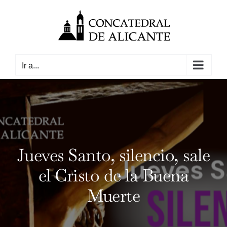
Saltar
al
contenido
Ir a...
Jueves Santo, silencio, sale
el Cristo de la Buena
Muerte