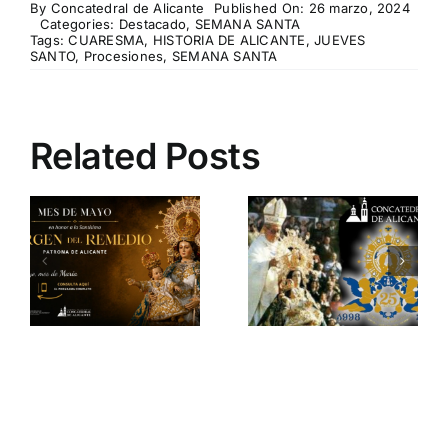
By
Concatedral de Alicante
Published On: 26 marzo, 2024
Categories:
Destacado
,
SEMANA SANTA
Tags:
CUARESMA
,
HISTORIA DE ALICANTE
,
JUEVES
SANTO
,
Procesiones
,
SEMANA SANTA
Related Posts
La
Coronación
Pontificia de
La Virgen de
o
la Virgen del
Remedio,
l
Remedio: Un
Patrona de
Momento
Alicante
Histórico para
Alicante en
1998