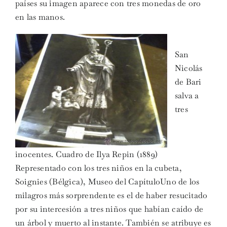
países su imagen aparece con tres monedas de oro
en las manos.
San
Nicolás
de Bari
salva a
tres
inocentes. Cuadro de Ilya Repin (1889)
Representado con los tres niños en la cubeta,
Soignies (Bélgica), Museo del CapítuloUno de los
milagros más sorprendente es el de haber resucitado
por su intercesión a tres niños que habían caído de
un árbol y muerto al instante. También se atribuye es