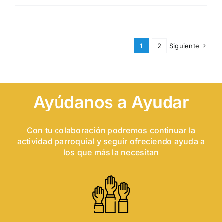
1
2
Siguiente
Ayúdanos a Ayudar
Con tu colaboración podremos continuar la
actividad parroquial y seguir ofreciendo ayuda a
los que más la necesitan