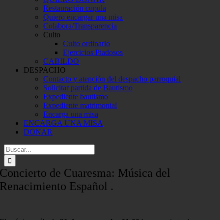
Restauración cupula
Quiero encargar una misa
Colabora/Transparencia
Culto
Culto ordinario
Ejercicios Piadosos
CABILDO
DESPACHO
Contacto y atención del despacho parroquial
Solicitar partida de Bautismo
Expediente bautismo
Expediente matrimonial
Encarga una misa
ENCARGA UNA MISA
DONAR
Buscar:
Concierto de Cuaresma: Música del
Renacimiento Español .