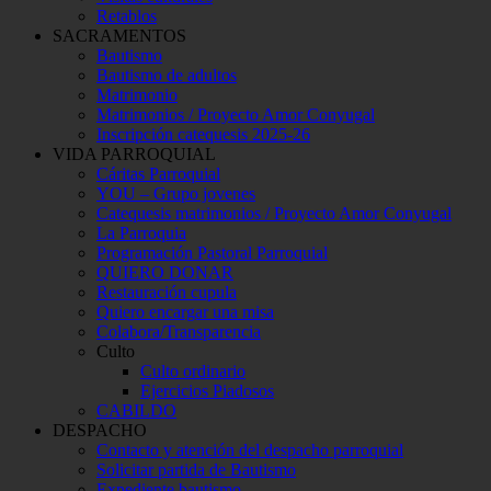
Retablos
SACRAMENTOS
Bautismo
Bautismo de adultos
Matrimonio
Matrimonios / Proyecto Amor Conyugal
Inscripción catequesis 2025-26
VIDA PARROQUIAL
Cáritas Parroquial
YOU – Grupo jovenes
Catequesis matrimonios / Proyecto Amor Conyugal
La Parroquia
Programación Pastoral Parroquial
QUIERO DONAR
Restauración cupula
Quiero encargar una misa
Colabora/Transparencia
Culto
Culto ordinario
Ejercicios Piadosos
CABILDO
DESPACHO
Contacto y atención del despacho parroquial
Solicitar partida de Bautismo
Expediente bautismo