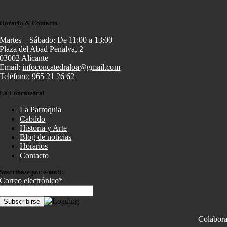
Horario & Contacto
Martes – Sábado: De 11:00 a 13:00
Plaza del Abad Penalva, 2
03002 Alicante
Email:
infoconcatedraloa@gmail.com
Teléfono:
965 21 26 62
La Concatedral
La Parroquia
Cabildo
Historia y Arte
Blog de noticias
Horarios
Contacto
Suscríbase por e-mail:
Correo electrónico*
Colabor