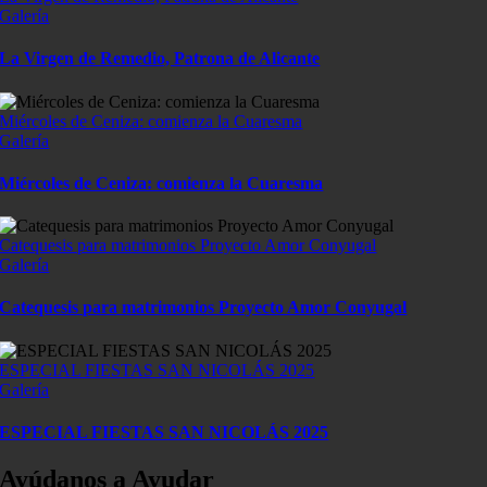
Galería
La Virgen de Remedio, Patrona de Alicante
Miércoles de Ceniza: comienza la Cuaresma
Galería
Miércoles de Ceniza: comienza la Cuaresma
Catequesis para matrimonios Proyecto Amor Conyugal
Galería
Catequesis para matrimonios Proyecto Amor Conyugal
ESPECIAL FIESTAS SAN NICOLÁS 2025
Galería
ESPECIAL FIESTAS SAN NICOLÁS 2025
Ayúdanos a Ayudar