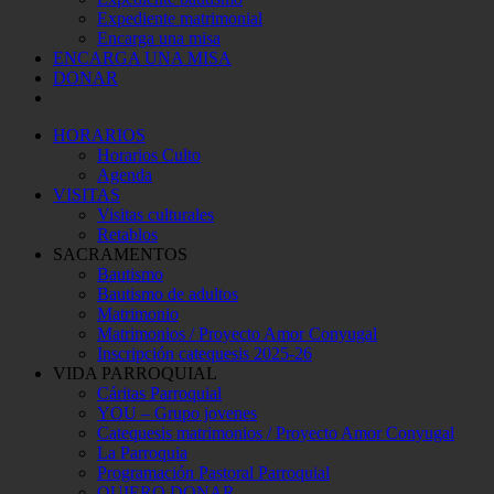
Expediente matrimonial
Encarga una misa
ENCARGA UNA MISA
DONAR
HORARIOS
Horarios Culto
Agenda
VISITAS
Visitas culturales
Retablos
SACRAMENTOS
Bautismo
Bautismo de adultos
Matrimonio
Matrimonios / Proyecto Amor Conyugal
Inscripción catequesis 2025-26
VIDA PARROQUIAL
Cáritas Parroquial
YOU – Grupo jovenes
Catequesis matrimonios / Proyecto Amor Conyugal
La Parroquia
Programación Pastoral Parroquial
QUIERO DONAR