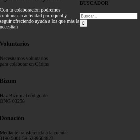
BUSCADOR
Con tu colaboración podremos
Buscar:
continuar la actividad parroquial y
seguir ofreciendo ayuda a los que más la
necesitan
Voluntarios
Necesitamos voluntarios
para colaborar en Cáritas
Bizum
Haz Bizum al código de
ONG 03258
Donación
Mediante transferencia a la cuenta:
3190 5001 59 5239664823