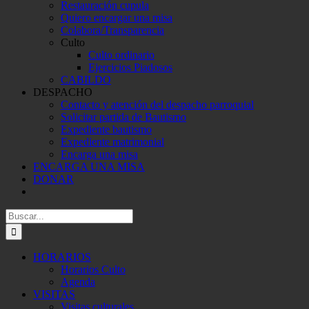
Restauración cupula
Quiero encargar una misa
Colabora/Transparencia
Culto
Culto ordinario
Ejercicios Piadosos
CABILDO
DESPACHO
Contacto y atención del despacho parroquial
Solicitar partida de Bautismo
Expediente bautismo
Expediente matrimonial
Encarga una misa
ENCARGA UNA MISA
DONAR
Buscar:
HORARIOS
Horarios Culto
Agenda
VISITAS
Visitas culturales