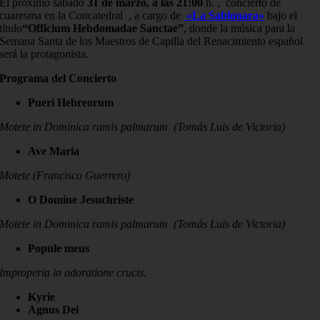
El próximo sábado
31 de marzo, a las 21:00
h. , concierto de
cuaresma en la Concatedral , a cargo de
«La Sablonara»
bajo el
título
“Officium Hebdomadae Sanctae”
, donde la música para la
Semana Santa de los Maestros de Capilla del Renacimiento español
será la protagonista.
Programa del Concierto
Pueri Hebreorum
Motete in Dominica ramis palmarum (Tomás Luis de Victoria)
Ave Maria
Motete (Francisco Guerrero)
O Domine Jesuchriste
Motete in Dominica ramis palmarum (Tomás Luis de Victoria)
Popule meus
Improperia in adoratione crucis
.
Kyrie
Agnus Dei