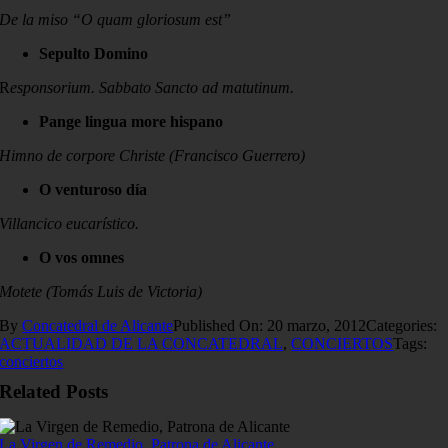
De la miso “O quam gloriosum est”
Sepulto Domino
R
esponsorium. Sabbato Sancto ad matutinum.
Pange lingua more hispano
Himno de corpore Christe (Francisco Guerrero)
O venturoso día
Villancico eucarístico.
O vos omnes
Motete (Tomás Luis de Victoria)
By
Concatedral de Alicante
Published On: 20 marzo, 2012
Categories:
ACTUALIDAD DE LA CONCATEDRAL
,
CONCIERTOS
Tags:
conciertos
Related Posts
La Virgen de Remedio, Patrona de Alicante