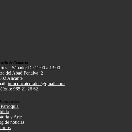
rario & Contacto
rtes – Sábado: De 11:00 a 13:00
aza del Abad Penalva, 2
002 Alicante
ail:
infoconcatedraloa@gmail.com
léfono:
965 21 26 62
 Concatedral
 Parroquia
bildo
storia y Arte
og de noticias
rarios