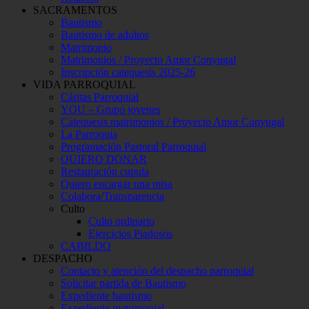
SACRAMENTOS
Bautismo
Bautismo de adultos
Matrimonio
Matrimonios / Proyecto Amor Conyugal
Inscripción catequesis 2025-26
VIDA PARROQUIAL
Cáritas Parroquial
YOU – Grupo jovenes
Catequesis matrimonios / Proyecto Amor Conyugal
La Parroquia
Programación Pastoral Parroquial
QUIERO DONAR
Restauración cupula
Quiero encargar una misa
Colabora/Transparencia
Culto
Culto ordinario
Ejercicios Piadosos
CABILDO
DESPACHO
Contacto y atención del despacho parroquial
Solicitar partida de Bautismo
Expediente bautismo
Expediente matrimonial