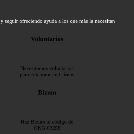
y seguir ofreciendo ayuda a los que más la necesitan
Voluntarios
Necesitamos voluntarios
para colaborar en Cáritas
Bizum
Haz Bizum al código de
ONG 03258