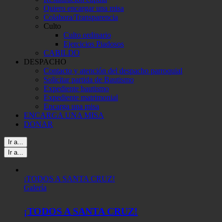
Quiero encargar una misa
Colabora/Transparencia
Culto
Culto ordinario
Ejercicios Piadosos
CABILDO
DESPACHO
Contacto y atención del despacho parroquial
Solicitar partida de Bautismo
Expediente bautismo
Expediente matrimonial
Encarga una misa
ENCARGA UNA MISA
DONAR
Ir a...
Ir a...
¡TODOS A SANTA CRUZ!
Galería
¡TODOS A SANTA CRUZ!