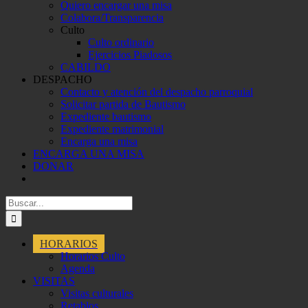
Quiero encargar una misa
Colabora/Transparencia
Culto
Culto ordinario
Ejercicios Piadosos
CABILDO
DESPACHO
Contacto y atención del despacho parroquial
Solicitar partida de Bautismo
Expediente bautismo
Expediente matrimonial
Encarga una misa
ENCARGA UNA MISA
DONAR
Buscar:
HORARIOS
Horarios Culto
Agenda
VISITAS
Visitas culturales
Retablos