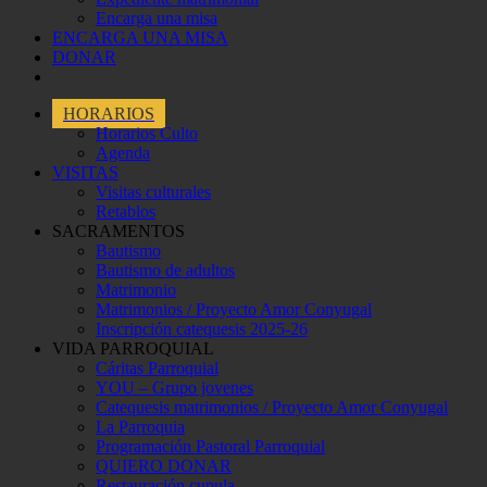
Encarga una misa
ENCARGA UNA MISA
DONAR
HORARIOS
Horarios Culto
Agenda
VISITAS
Visitas culturales
Retablos
SACRAMENTOS
Bautismo
Bautismo de adultos
Matrimonio
Matrimonios / Proyecto Amor Conyugal
Inscripción catequesis 2025-26
VIDA PARROQUIAL
Cáritas Parroquial
YOU – Grupo jovenes
Catequesis matrimonios / Proyecto Amor Conyugal
La Parroquia
Programación Pastoral Parroquial
QUIERO DONAR
Restauración cupula